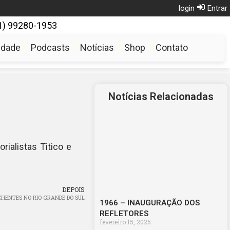
login
Entrar
1) 99280-1953
ialvotuporanguense.com.br
udade
Podcasts
Notícias
Shop
Contato
Notícias Relacionadas
ialistas Titico e
DEPOIS
CHENTES NO RIO GRANDE DO SUL
1966 – INAUGURAÇÃO DOS
REFLETORES
fevereiro 15, 2025