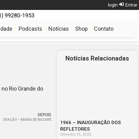
login
Entrar
1) 99280-1953
ialvotuporanguense.com.br
udade
Podcasts
Notícias
Shop
Contato
Notícias Relacionadas
 no Rio Grande do
DEPOIS
DOAÇÃO – MARIA DE NAZARÉ
1966 – INAUGURAÇÃO DOS
REFLETORES
fevereiro 15, 2025