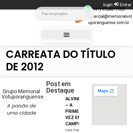
login
Entrar
(41) 99280-1953
comercial@memorialvot
uporanguense.com.br
Campinho da Saudade
CARREATA DO TÍTULO
DE 2012
Post em
Destaque
Grupo Memorial
Votuporanguense
ALVINEGRA
A paixão de
– A
PRIMEIRA
uma cidade
VEZ EM
CAMPO
Leia mais »