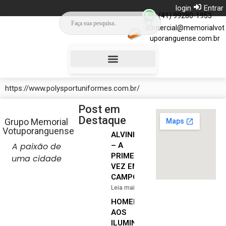
login
Entrar
(41) 99280-1953
comercial@memorialvot
uporanguense.com.br
Campinho da Saudade
https://www.polysportuniformes.com.br/
Post em
Destaque
Grupo Memorial
Votuporanguense
ALVINEGRA
A paixão de
– A
PRIMEIRA
uma cidade
VEZ EM
CAMPO
Leia mais »
HOMENAGEM
AOS
ILUMINADOS