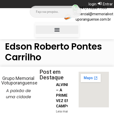
login
Entrar
(41) 99280-1953
comercial@memorialvot
uporanguense.com.br
Campinho da Saudade
Edson Roberto Pontes
Carrilho
Post em
Destaque
Grupo Memorial
Votuporanguense
ALVINEGRA
A paixão de
– A
PRIMEIRA
uma cidade
VEZ EM
CAMPO
Leia mais »