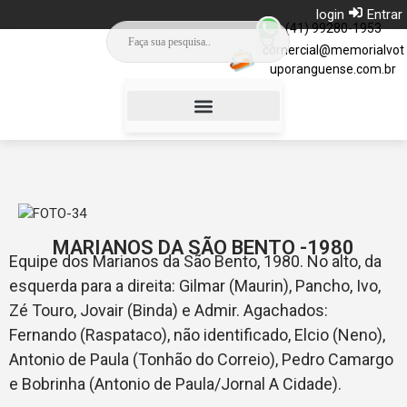
login
Entrar
(41) 99280-1953
comercial@memorialvot
uporanguense.com.br
Campinho da Saudade
MARIANOS DA SÃO BENTO -1980
Equipe dos Marianos da São Bento, 1980. No alto, da
esquerda para a direita: Gilmar (Maurin), Pancho, Ivo,
Zé Touro, Jovair (Binda) e Admir. Agachados:
Fernando (Raspataco), não identificado, Elcio (Neno),
Antonio de Paula (Tonhão do Correio), Pedro Camargo
e Bobrinha (Antonio de Paula/Jornal A Cidade).