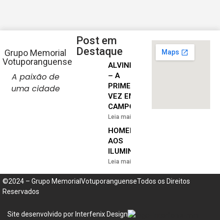
Post em
Destaque
Grupo Memorial
Votuporanguense
ALVINEGRA
A paixão de
– A
PRIMEIRA
uma cidade
VEZ EM
CAMPO
Leia mais »
HOMENAGEM
AOS
ILUMINADOS
Leia mais »
©2024 – Grupo MemorialVotuporanguenseTodos os Direitos
Reservados
Site desenvolvido por Interfenix Design